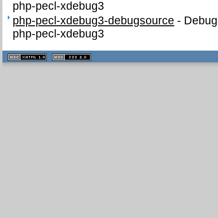
php-pecl-xdebug3
php-pecl-xdebug3-debugsource
-
Debug 
php-pecl-xdebug3
XHTML
CSS
1.1 valide
2.0 valide