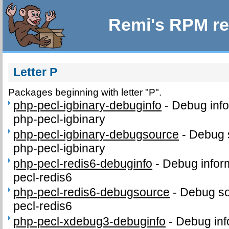
Remi's RPM re
Letter P
Packages beginning with letter "P".
php-pecl-igbinary-debuginfo
-
Debug info
php-pecl-igbinary
php-pecl-igbinary-debugsource
-
Debug 
php-pecl-igbinary
php-pecl-redis6-debuginfo
-
Debug infor
pecl-redis6
php-pecl-redis6-debugsource
-
Debug so
pecl-redis6
php-pecl-xdebug3-debuginfo
-
Debug inf